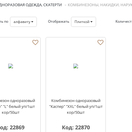
ДНОРАЗОВАЯ ОДЕЖДА, СКАТЕРТИ
КОМБИНЕЗОНЫ, НАКИДКИ, НАРУ
ть по
Отображать
Количес
алфавиту
Плиткой
дки, нарукавники
езон одноразовый
Комбинезон одноразовый
" "L" белый уп/1шт
"Каспер" "XXL" белый уп/1шт
кор/50шт
кор/50шт
од: 22869
Код: 22870