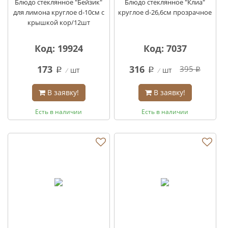
Блюдо стеклянное "Бейзик"
Блюдо стеклянное "Клиа"
для лимона круглое d-10см с
круглое d-26,6см прозрачное
крышкой кор/12шт
Код: 19924
Код: 7037
173
316
395
шт
шт
q
q
q
В заявку!
В заявку!
Есть в наличии
Есть в наличии