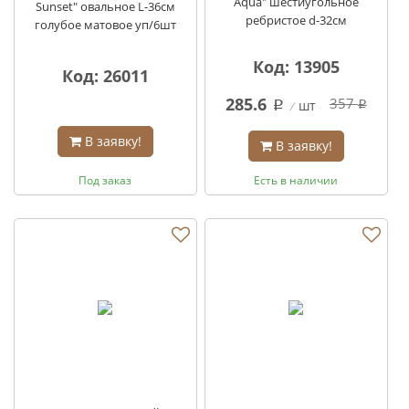
Aqua" шестиугольное
Sunset" овальное L-36см
ребристое d-32см
голубое матовое уп/6шт
Код: 13905
Код: 26011
285.6
357
шт
q
q
В заявку!
В заявку!
Под заказ
Есть в наличии