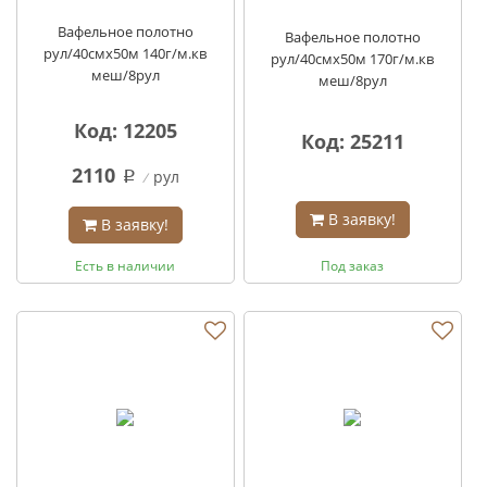
Вафельное полотно
Вафельное полотно
рул/40смх50м 140г/м.кв
рул/40смх50м 170г/м.кв
меш/8рул
меш/8рул
Код: 12205
Код: 25211
2110
рул
q
В заявку!
В заявку!
Есть в наличии
Под заказ