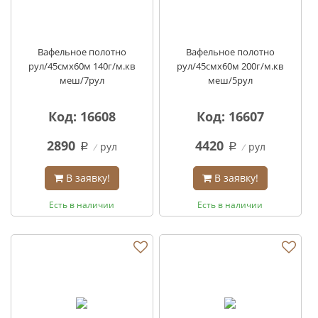
Вафельное полотно
Вафельное полотно
рул/45смх60м 140г/м.кв
рул/45смх60м 200г/м.кв
меш/7рул
меш/5рул
Код: 16608
Код: 16607
2890
4420
рул
рул
q
q
В заявку!
В заявку!
Есть в наличии
Есть в наличии