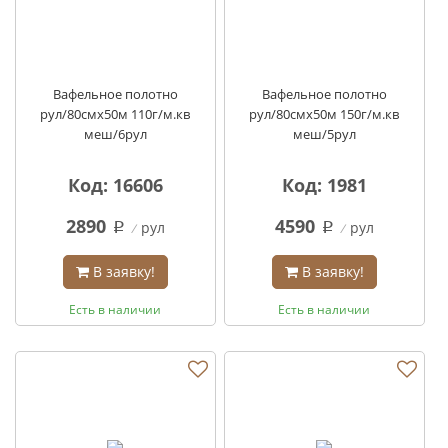
Вафельное полотно
Вафельное полотно
рул/80смх50м 110г/м.кв
рул/80смх50м 150г/м.кв
меш/6рул
меш/5рул
Код: 16606
Код: 1981
2890
4590
рул
рул
q
q
В заявку!
В заявку!
Есть в наличии
Есть в наличии