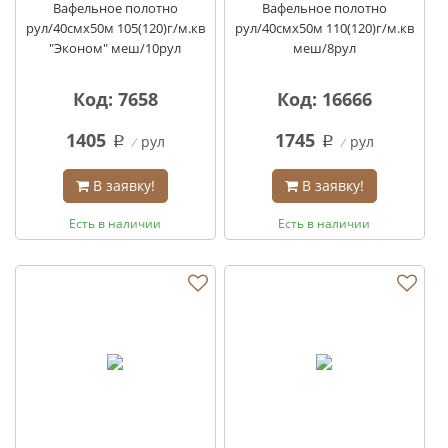
Вафельное полотно
Вафельное полотно
рул/40смх50м 105(120)г/м.кв
рул/40смх50м 110(120)г/м.кв
"Эконом" меш/10рул
меш/8рул
Код: 7658
Код: 16666
1405
1745
рул
рул
q
q
В заявку!
В заявку!
Есть в наличии
Есть в наличии