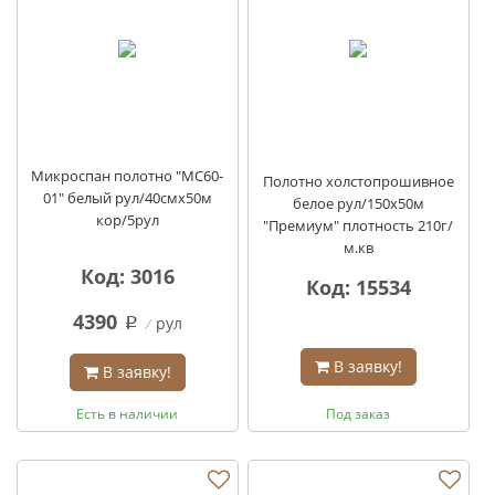
Микроспан полотно "MС60-
Полотно холстопрошивное
01" белый рул/40смх50м
белое рул/150х50м
кор/5рул
"Премиум" плотность 210г/
м.кв
Код: 3016
Код: 15534
4390
рул
q
В заявку!
В заявку!
Есть в наличии
Под заказ