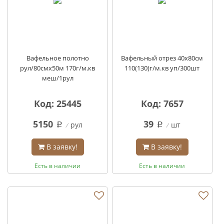
Вафельное полотно
Вафельный отрез 40х80см
рул/80смх50м 170г/м.кв
110(130)г/м.кв уп/300шт
меш/1рул
Код: 25445
Код: 7657
5150
39
рул
шт
q
q
В заявку!
В заявку!
Есть в наличии
Есть в наличии