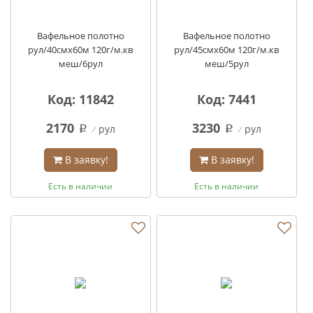
Вафельное полотно
Вафельное полотно
рул/40смх60м 120г/м.кв
рул/45смх60м 120г/м.кв
меш/6рул
меш/5рул
Код: 11842
Код: 7441
2170
3230
рул
рул
q
q
В заявку!
В заявку!
Есть в наличии
Есть в наличии