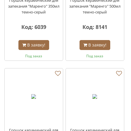
Горшок керамический для
Горшок керамический для
запекания "Маренго" 350мл
запекания "Маренго" 500мл
темно-серый
темно-серый
Код: 6039
Код: 8141
В заявку!
В заявку!
Под заказ
Под заказ
Горшок керамический для
Горшок керамический для