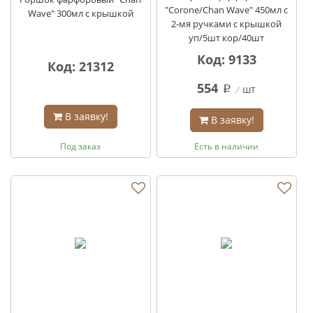
"Corone/Chan Wave" 450мл с
Wave" 300мл с крышкой
2-мя ручками с крышкой
уп/5шт кор/40шт
Код: 9133
Код: 21312
554
шт
q
В заявку!
В заявку!
Под заказ
Есть в наличии