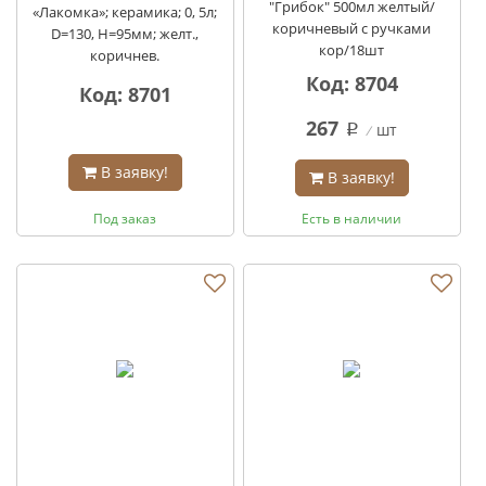
"Грибок" 500мл желтый/
«Лакомка»; керамика; 0, 5л;
коричневый с ручками
D=130, H=95мм; желт.,
кор/18шт
коричнев.
Код: 8704
Код: 8701
267
шт
q
В заявку!
В заявку!
Под заказ
Есть в наличии