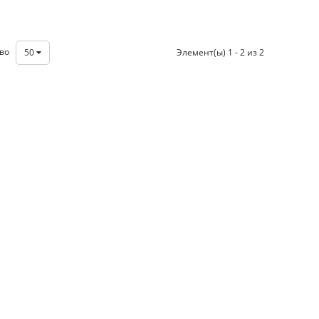
тво
50
Элемент(ы) 1 - 2 из 2