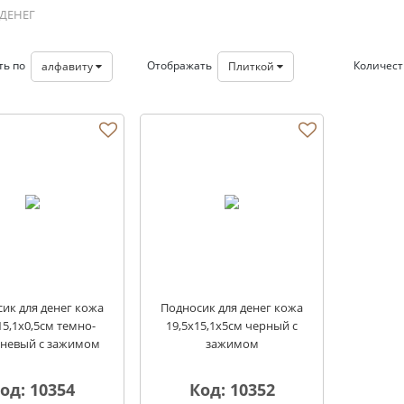
ДЕНЕГ
ть по
Отображать
Количес
алфавиту
Плиткой
ег
ик для денег кожа
Подносик для денег кожа
15,1х0,5см темно-
19,5х15,1х5см черный с
невый с зажимом
зажимом
од: 10354
Код: 10352