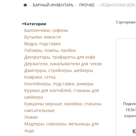
БАРНЫЙ ИНВЕНТАРЬ
ПРОЧЕЕ
ПОДНОСИКИ ДЛЯ 
Сортирова
Категории
Подносики для ден
Баллончики, сифоны
Бутылки, ёмкости
Ведра, подставки
Гейзеры, помпы, пробки
Декораторы, трафареты для кофе
Держатели, накалыватели для чеков
Джигерры, стрейнеры, шейкеры
Коврики, сетка
Контейнеры, подставки, римеры
Кружки для коктейлей, стаканы для
шейкера
Кувшины мерные, линейки, стаканы
Поднос
19,5х
смесительные
корич
Ложки
Мадлеры, сквизеры, мельницы для
льда
К