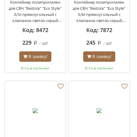
Контейнер полипропилен
Контейнер полипропилен
для СВЧ "Restola" "Eco Style"
для СВЧ "Restola" "Eco Style"
0,5л прямоугольный с
0,9л прямоугольный с
клапаном светло-серый
клапаном светло-серый
кор/24шт
кор/32шт
Код: 8472
Код: 7872
229
245
шт
шт
q
q
В заявку!
В заявку!
Есть в наличии
Есть в наличии