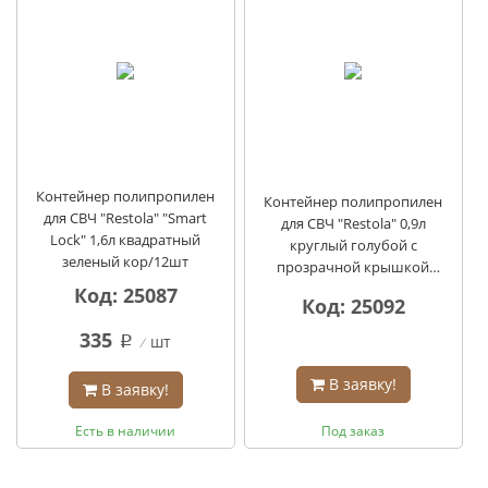
Контейнер полипропилен
Контейнер полипропилен
для СВЧ "Restola" "Smart
для СВЧ "Restola" 0,9л
Lock" 1,6л квадратный
круглый голубой с
зеленый кор/12шт
прозрачной крышкой
кор/27шт
Код: 25087
Код: 25092
335
шт
q
В заявку!
В заявку!
Есть в наличии
Под заказ