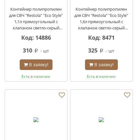
Контейнер полипропилен
Контейнер полипропилен
для СВЧ "Restola" "Eco Style"
для СВЧ "Restola" "Eco Style"
1,1л прямоугольный с
1,6л прямоугольный с
клапаном светло-серый
клапаном светло-серый
кор/28шт
кор/20шт
Код: 14886
Код: 8471
310
325
шт
шт
q
q
В заявку!
В заявку!
Есть в наличии
Есть в наличии