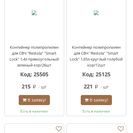
Контейнер полипропилен
Контейнер полипропилен
для СВЧ "Restola" "Smart
для СВЧ "Restola" "Smart
Lock" 1,4л прямоугольный
Lock" 1,65л круглый голубой
зеленый кор/26шт
кор/12шт
Код: 25505
Код: 25125
215
221
шт
шт
q
q
В заявку!
В заявку!
Есть в наличии
Есть в наличии