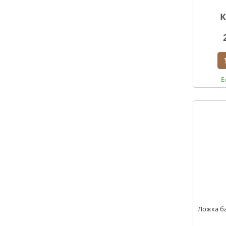
К
Е
Ложка ба