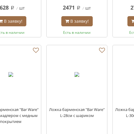
628
2471
2
шт
шт
q
q
В заявку!
В заявку!
сть в наличии
Есть в наличии
Ес
рменская "Bar Ware"
Ложка барменская "Bar Ware"
Ложка бар
с мадлером с медным
L-28см с шариком
L-3
покрытием