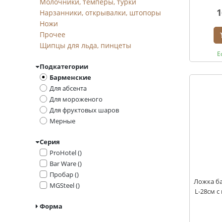
Молочники, темперы, турки
1
Нарзанники, открывалки, штопоры
Ножи
Прочее
Щипцы для льда, пинцеты
Е
Подкатегории
Барменские
Для абсента
Для мороженого
Для фруктовых шаров
Мерные
Серия
ProHotel ()
Bar Ware ()
Пробар ()
Ложка ба
MGSteel ()
L-28см 
Форма