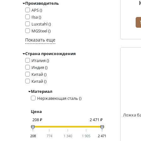
Производитель
APS ()
Ilsa ()
Luxstahl ()
MGSteel ()
Показать еще
Страна происхождения
Италия ()
Индия ()
Китай ()
Китай ()
Материал
Нержавеющая сталь ()
Цена
Ложка ба
208 ₽
2 471 ₽
208
774
1 340
1 905
2 471