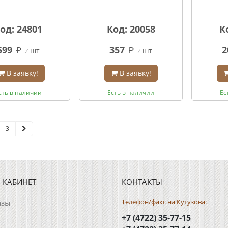
од: 24801
Код: 20058
К
599
357
2
шт
шт
q
q
В заявку!
В заявку!
сть в наличии
Есть в наличии
Ес
3
 КАБИНЕТ
КОНТАКТЫ
Телефон/факс на Кутузова:
азы
+7 (4722) 35-77-15