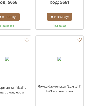
од: 5656
Код: 5661
В заявку!
В заявку!
Под заказ
Под заказ
Ложка барменская "Luxstahl"
рменская "Ilsal" L-
L-23см с вилочкой
овал. с мадлером