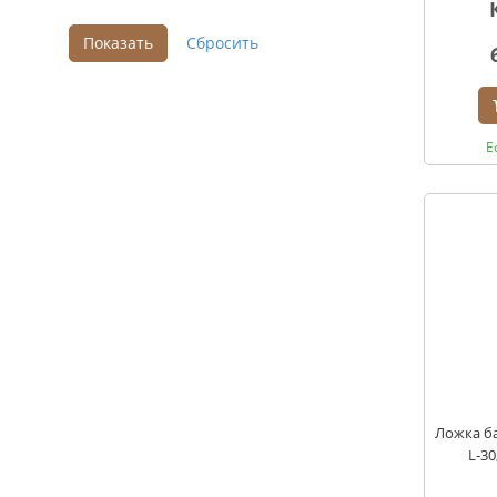
Е
Ложка ба
L-30