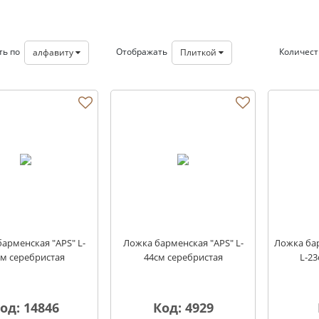
ть по
Отображать
Количес
алфавиту
Плиткой
арменская "APS" L-
Ложка барменская "APS" L-
Ложка бар
см серебристая
44см серебристая
L-2
од: 14846
Код: 4929