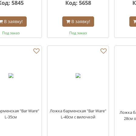
Код: 5845
Код: 5658
К
В заявку!
В заявку!
Под заказ
Под заказ
рменская "Bar Ware"
Ложка барменская "Bar Ware"
Ложка ба
L-35см
L-40см с вилочкой
28см 