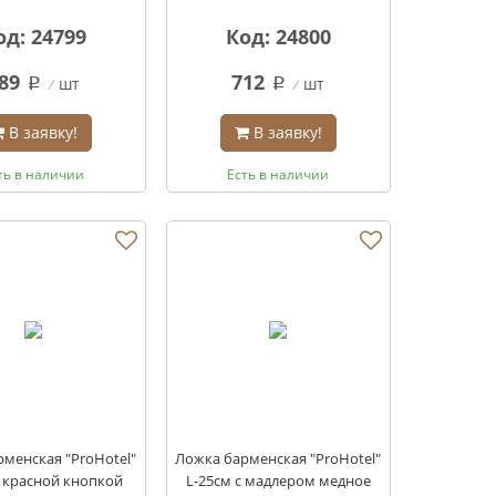
од: 24799
Код: 24800
89
712
шт
шт
q
q
В заявку!
В заявку!
ть в наличии
Есть в наличии
менская "ProHotel"
Ложка барменская "ProHotel"
с красной кнопкой
L-25см с мадлером медное