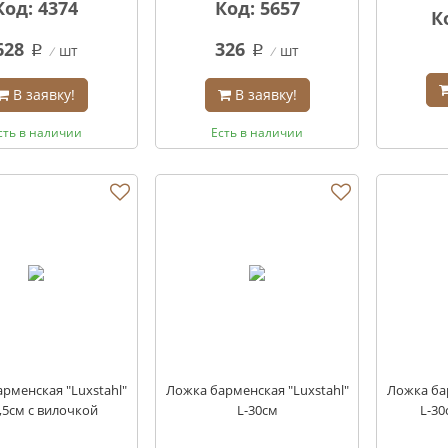
Код: 4374
Код: 5657
К
628
326
шт
шт
q
q
В заявку!
В заявку!
сть в наличии
Есть в наличии
рменская "Luxstahl"
Ложка барменская "Luxstahl"
Ложка бар
,5см с вилочкой
L-30см
L-30