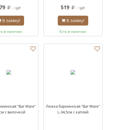
79
519
шт
шт
q
q
В заявку!
В заявку!
ть в наличии
Есть в наличии
менская "Bar Ware"
Ложка барменская "Bar Ware"
0см с вилочкой
L-34,5см с каплей