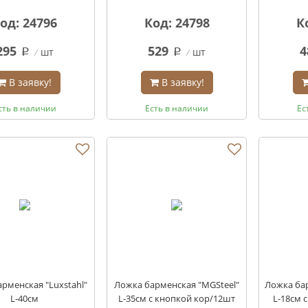
од: 24796
Код: 24798
К
295
529
4
шт
шт
q
q
В заявку!
В заявку!
сть в наличии
Есть в наличии
Ес
рменская "Luxstahl"
Ложка барменская "MGSteel"
Ложка бар
L-40см
L-35см с кнопкой кор/12шт
L-18см 