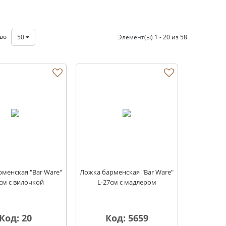
тво
50
Элемент(ы) 1 - 20 из 58
менская "Bar Ware"
Ложка барменская "Bar Ware"
3см с вилочкой
L-27см с мадлером
Код: 20
Код: 5659