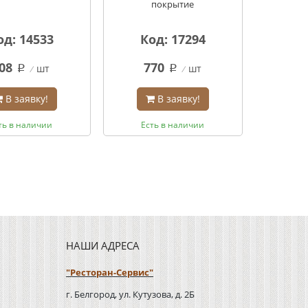
покрытие
од: 14533
Код: 17294
08
770
шт
шт
q
q
В заявку!
В заявку!
ть в наличии
Есть в наличии
НАШИ АДРЕСА
"Ресторан-Сервис"
г. Белгород, ул. Кутузова, д. 2Б