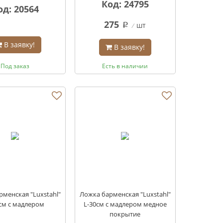
Код: 24795
од: 20564
275
шт
q
В заявку!
В заявку!
Под заказ
Есть в наличии
менская "Luxstahl"
Ложка барменская "Luxstahl"
см с мадлером
L-30см с мадлером медное
покрытие